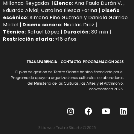
Millanao Reygadas
| Elenco:
Ana Paula Durán V. ,
Eduardo Alvial; Catalina Illesca Fariña
| Diseño
escénico:
Simona Pino Guzmán y Daniela Garrido
Medel
| Diseño sonoro:
Nicolás Díaz
|
Técnico:
Rafael López
| Duración:
80 min
|
Restricción etaria:
+16 años.
TRANSPARENCIA
CONTACTO
P
ROGRAMACIÓN 2025
El plan de gestión de Teatro Sidarte ha sido financiado por el
Programa de apoyo a organizaciones culturales colaboradoras
del
Ministerio de las Culturas, las Artes y el Patrimonio
,
convocatoria 2025.
Sitio web Teatro Sidarte
© 2025